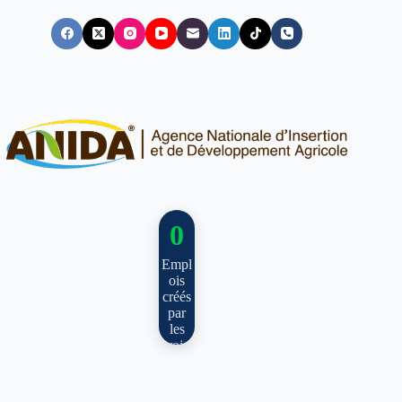
48
00
0
Empl
ois
créés
par
les
projet
s
agrico
les